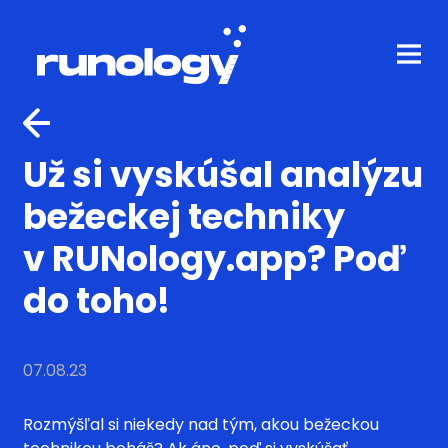
Už si vyskúšal analýzu
bežeckej techniky
v RUNology.app? Poď
do toho!
07.08.23
Rozmýšľal si niekedy nad tým, akou bežeckou