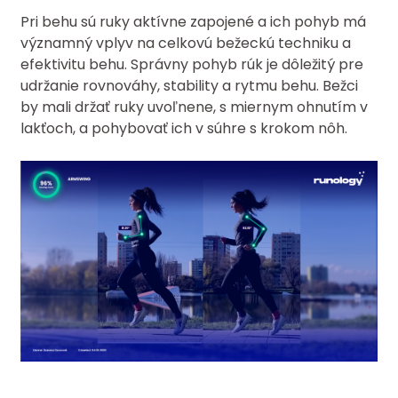
Pri behu sú ruky aktívne zapojené a ich pohyb má
významný vplyv na celkovú bežeckú techniku a
efektivitu behu. Správny pohyb rúk je dôležitý pre
udržanie rovnováhy, stability a rytmu behu. Bežci
by mali držať ruky uvoľnene, s miernym ohnutím v
lakťoch, a pohybovať ich v súhre s krokom nôh.