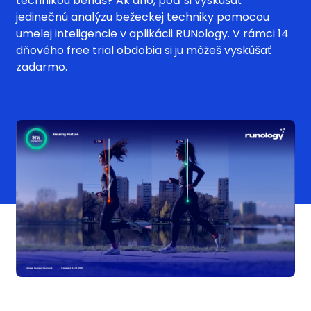
technikou beháš? Ak áno, poď si vyskúšať
jedinečnú analýzu bežeckej techniky pomocou
umelej inteligencie v aplikácii RUNology. V rámci 14
dňového free trial obdobia si ju môžeš vyskúšať
zadarmo.